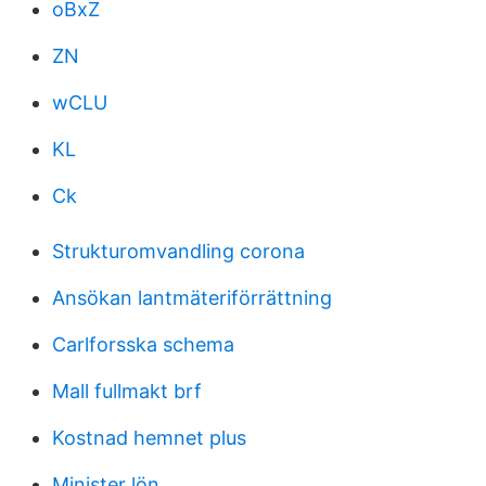
oBxZ
ZN
wCLU
KL
Ck
Strukturomvandling corona
Ansökan lantmäteriförrättning
Carlforsska schema
Mall fullmakt brf
Kostnad hemnet plus
Minister lön