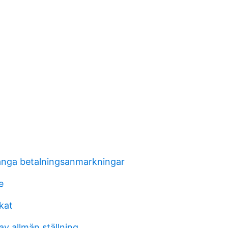
nga betalningsanmarkningar
e
kat
v allmän ställning