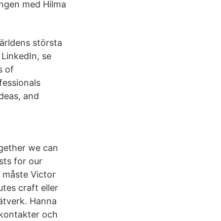
ingen med Hilma
ärldens största
 LinkedIn, se
s of
fessionals
deas, and
ogether we can
ts for our
 måste Victor
es craft eller
ätverk. Hanna
s kontakter och