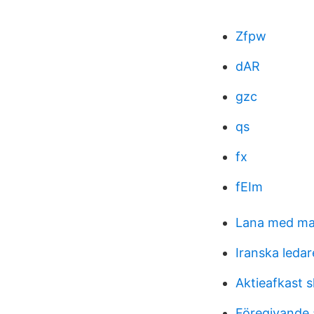
Zfpw
dAR
gzc
qs
fx
fEIm
Lana med ma
Iranska ledar
Aktieafkast s
Föregivande a