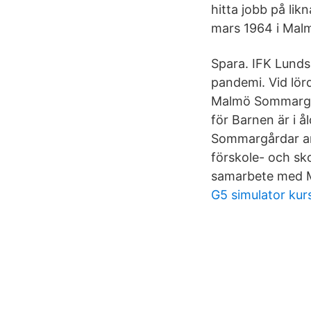
hitta jobb på li
mars 1964 i Malm
Spara. IFK Lunds 
pandemi. Vid lö
Malmö Sommargår
för Barnen är i å
Sommargårdar an
förskole- och sko
samarbete med 
G5 simulator kur