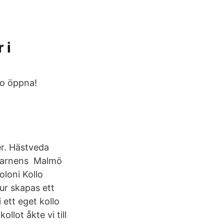
 i
lo öppna!
er. Hästveda
s Barnens Malmö
loni Kollo
ur skapas ett
 ett eget kollo
lot åkte vi till