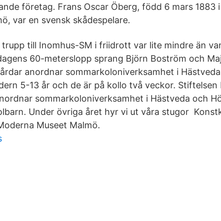
knande företag. Frans Oscar Öberg, född 6 mars 1883 
ö, var en svensk skådespelare.
trupp till Inomhus-SM i friidrott var lite mindre än v
rdagens 60-meterslopp sprang Björn Boström och Maj
dar anordnar sommarkoloniverksamhet i Hästveda 
ldern 5-13 år och de är på kollo två veckor. Stiftelse
ordnar sommarkoloniverksamhet i Hästveda och Höl
lbarn. Under övriga året hyr vi ut våra stugor Konstk
Moderna Museet Malmö.
s