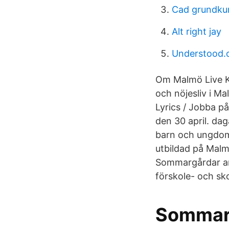
Cad grundkur
Alt right jay
Understood.
Om Malmö Live Ko
och nöjesliv i 
Lyrics / Jobba p
den 30 april. da
barn och ungdoma
utbildad på Malm
Sommargårdar an
förskole- och sk
Sommar