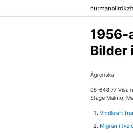
hurmanblirrikzh
1956-a
Bilder 
Ågrenska
08-648 77 Visa n
Stage Malmö, Mal
Vindkraft fra
Migran i tva 