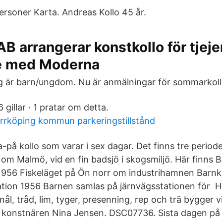
ersoner Karta. Andreas Kollo 45 år.
AB arrangerar konstkollo för tjejer
e med Moderna
g är barn/ungdom. Nu är anmälningar för sommarkol
 gillar · 1 pratar om detta.
rrköping kommun parkeringstillstånd
-på kollo som varar i sex dagar. Det finns tre period
rr om Malmö, vid en fin badsjö i skogsmiljö. Här finn
956 Fiskeläget på Ön norr om industrihamnen Barnko
tion 1956 Barnen samlas på järnvägsstationen för H
nål, tråd, lim, tyger, presenning, rep och trä bygger vi
konstnären Nina Jensen. DSC07736. Sista dagen på kol