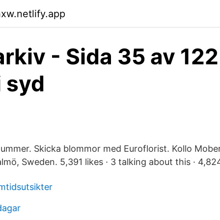
xw.netlify.app
rkiv - Sida 35 av 122
i syd
ummer. Skicka blommor med Euroflorist. Kollo Mober
mö, Sweden. 5,391 likes · 3 talking about this · 4,82
mtidsutsikter
dagar