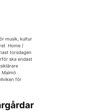
r musik, kultur
året Home /
enast torsdagen
arför ska endast
siklärare
en Malmö
lviken för
rgårdar