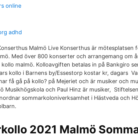
s online
org adhd
nserthus Malmö Live Konserthus är mötesplatsen fö
Malmö. Med över 800 konserter och arrangemang om 
å kollo malmö. Kolloavgiften betalas in på Bankgiro s
gars kollo i Barnens by/Essestorp kostar kr, dagars V
r få gå på kollo? på Mejeriet och är musiker och mu
ö Musikhögskola och Paul Hinz är musiker, Stiftels
ordnar sommarkoloniverksamhet i Hästveda och Höl
olbarn.
kollo 2021 Malmö Somma