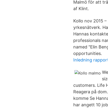
Malmö för att tr
af Klint.
Kollo nov 2015 –
yrkesnätverk. Han
Hannas kontakter
professionals na
named "Elin Beng
opportunities.
Inledning rappor
We
si
customers. Life 
Reagera på dom. 
komme Se Hanna S
har angett 10 job