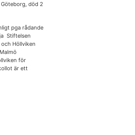
i Göteborg, död 2
anligt pga rådande
a Stiftelsen
och Höllviken
n Malmö
lviken för
ollot är ett