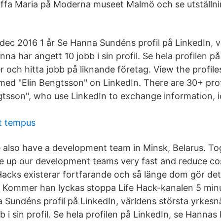
äffa Maria på Moderna museet Malmö och se utställn
 dec 2016 1 år Se Hanna Sundéns profil på LinkedIn, v
na har angett 10 jobb i sin profil. Se hela profilen på
 och hitta jobb på liknande företag. View the profile
med "Elin Bengtsson" on LinkedIn. There are 30+ pro
tsson", who use LinkedIn to exchange information, i
t tempus
 also have a development team in Minsk, Belarus. T
ze up our development teams very fast and reduce cos
Hacks existerar fortfarande och så länge dom gör det
Kommer han lyckas stoppa Life Hack-kanalen 5 minut
undéns profil på LinkedIn, världens största yrkesn
b i sin profil. Se hela profilen på LinkedIn, se Hanna