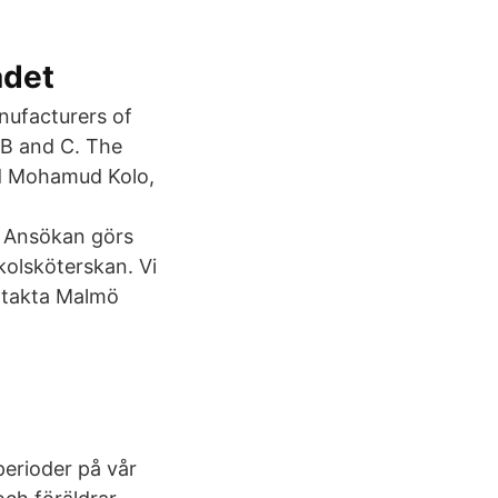
adet
nufacturers of
 B and C. The
ed Mohamud Kolo,
. Ansökan görs
kolsköterskan. Vi
ontakta Malmö
erioder på vår