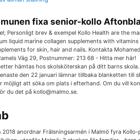
mmunen fixa senior-kollo Aftonbl
l; Personligt brev & exempel Kollo Health are the ma
m liquid marine collagen supplements with vitamins
pplements for skin, hair and nails. Kontakta Moham
amels Väg 29, Postnummer: 213 68 - Hitta mer här!
tter hämtas hos skolsköterskan på ditt barns skola
aste den 22 januari lämnar tillbaka blanketten till s
r möjligt att söka om plats i efterhand. Om du vill k
r du det på kollo@malmo.se.
ab
2018 anordnar Frälsningsarmén i Malmö fyra Kollo-p