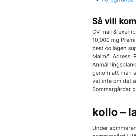
Så vill ko
CV mall & exempe
10,000 mg Premiu
best collagen su
Malmö. Adress: R
Anmälningsblanke
genom att man sen
vet inte om det ä
Sommargårdar gö
kollo – l
Under sommaren 