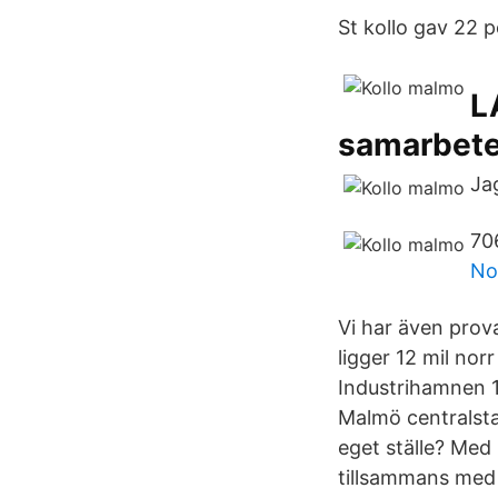
St kollo gav 22 p
L
samarbet
Ja
706
No
Vi har även prova
ligger 12 mil no
Industrihamnen 1
Malmö centralsta
eget ställe? Med 
tillsammans med 